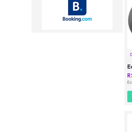
E
R
Ec