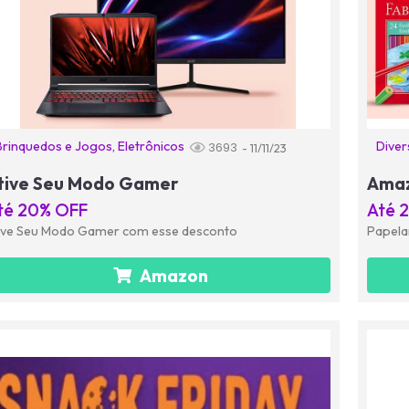
Brinquedos e Jogos
,
Eletrônicos
Diver
3693
- 11/11/23
tive Seu Modo Gamer
Amaz
té 20% OFF
Até 
ive Seu Modo Gamer com esse desconto
Papela
Amazon