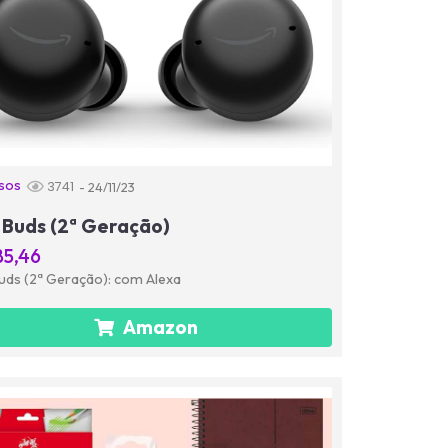
sos
3741
- 24/11/23
 Buds (2ª Geração)
85,46
uds (2ª Geração): com Alexa
Amazon