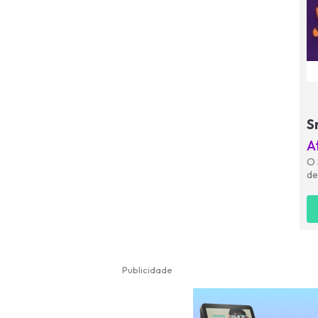
S
A
O 
de
Publicidade