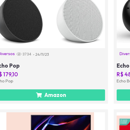
Diversos
Diver
3734
- 24/11/23
cho Pop
Echo
$ 179,10
R$ 4
ho Pop
Echo B
Amazon