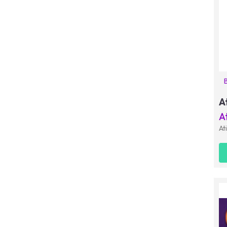
A
A
At