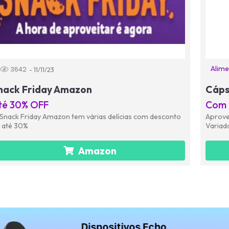
Alime
3642
- 11/11/23
nack Friday Amazon
Cáps
té 30% OFF
Com 
Snack Friday Amazon tem várias delícias com desconto
Aprove
 até 30%
Variad
Amazon