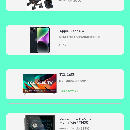
3997
Bebês
Apple iPhone 14
Celulares e Comunicação
3942
TCL C635
3864
Eletrônicos
R$ 2.599,90
Reprodutor De Vídeo
Multimídia FYMSR
3850
Automotivo