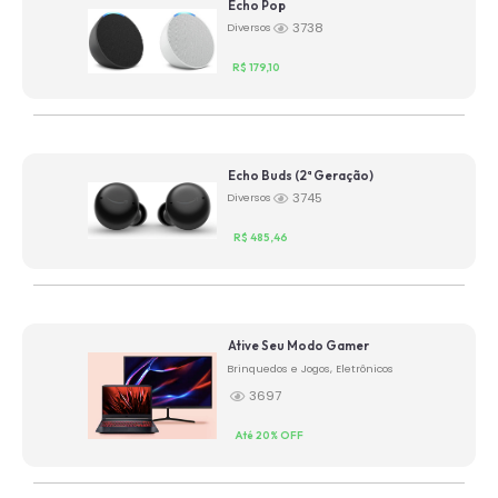
Echo Pop
3738
Diversos
R$ 179,10
Echo Buds (2ª Geração)
3745
Diversos
R$ 485,46
Ative Seu Modo Gamer
Brinquedos e Jogos
,
Eletrônicos
3697
Até 20% OFF