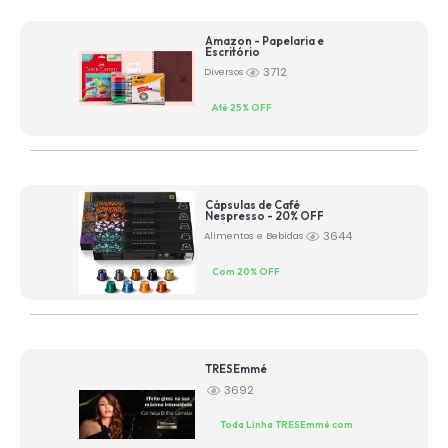
Amazon - Papelaria e
Escritório
3712
Diversos
Até 25% OFF
Cápsulas de Café
Nespresso - 20% OFF
3644
Alimentos e Bebidas
Com 20% OFF
TRESEmmé
3692
Toda Linha TRESEmmé com